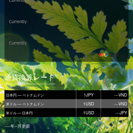
Currently
Currently
Currently
通貨換算レート
1JPY
---VND
―
日本円
ベトナムドン
1USD
---VND
―
米ドル
ベトナムドン
1USD
---JPY
米ドル ― 日本円
----年--月更新