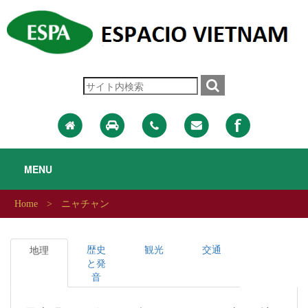
MENU
>
Home
ニャチャン
歴史
観光
交通
地理
と発
音